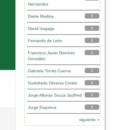
Hernández
Dante Medina
1
David Izagaga
1
Fernando de León
1
Francisco Javier Ramírez
1
González
Gabriela Torres Cuerva
1
Godofredo Olivares Cortés
1
Jorge Alfonso Souza Jauffred
1
Jorge Esquinca
1
siguiente >