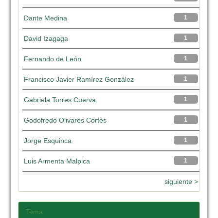
Dante Medina
1
David Izagaga
1
Fernando de León
1
Francisco Javier Ramírez González
1
Gabriela Torres Cuerva
1
Godofredo Olivares Cortés
1
Jorge Esquinca
1
Luis Armenta Malpica
1
siguiente >
Tema