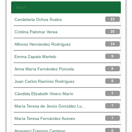
Autor
Candelaria Ochoa Ávalos
23
Cristina Palomar Verea
20
Alfonso Hernández Rodríguez
14
Emma Zapata Martelo
9
Anna María Fernández Poncela
8
Juan Carlos Ramírez Rodríguez
8
Cándida Elizabeth Vivero Marín
7
María Teresa de Jesús González Lu...
7
María Teresa Fernández Aceves
7
Anayanci Fregoso Centeno
6