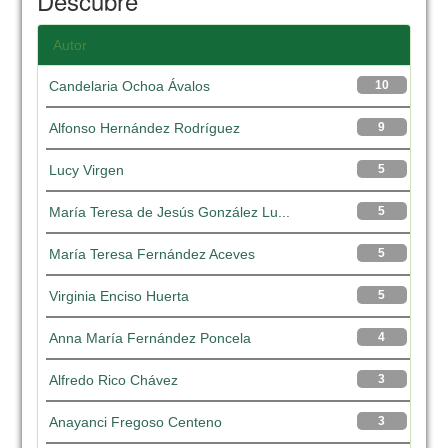
Descubre
Autor
Candelaria Ochoa Ávalos
10
Alfonso Hernández Rodríguez
9
Lucy Virgen
5
María Teresa de Jesús González Lu...
5
María Teresa Fernández Aceves
5
Virginia Enciso Huerta
5
Anna María Fernández Poncela
4
Alfredo Rico Chávez
3
Anayanci Fregoso Centeno
3