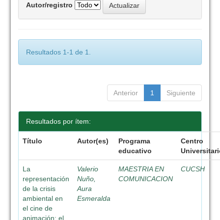
Autor/registro
Resultados 1-1 de 1.
Anterior
1
Siguiente
Resultados por ítem:
Título
Autor(es)
Programa
Centro
educativo
Universitar
La
Valerio
MAESTRIA EN
CUCSH
representación
Nuño,
COMUNICACION
de la crisis
Aura
ambiental en
Esmeralda
el cine de
animación: el