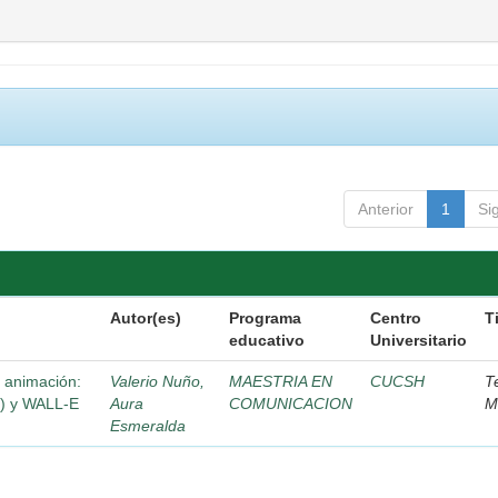
Anterior
1
Si
Autor(es)
Programa
Centro
T
educativo
Universitario
e animación:
Valerio Nuño,
MAESTRIA EN
CUCSH
T
7) y WALL-E
Aura
COMUNICACION
M
Esmeralda