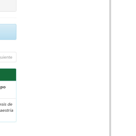
guiente
ipo
esis de
aestría