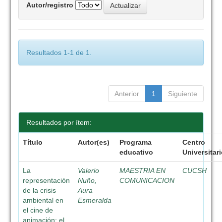
Autor/registro
Resultados 1-1 de 1.
Anterior
1
Siguiente
Resultados por ítem:
Título
Autor(es)
Programa
Centro
educativo
Universitar
La
Valerio
MAESTRIA EN
CUCSH
representación
Nuño,
COMUNICACION
de la crisis
Aura
ambiental en
Esmeralda
el cine de
animación: el