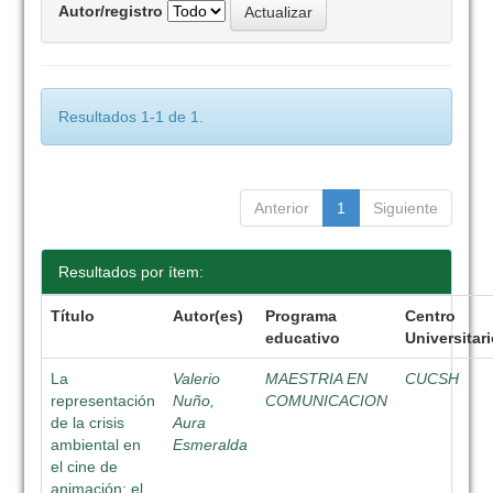
Autor/registro
Resultados 1-1 de 1.
Anterior
1
Siguiente
Resultados por ítem:
Título
Autor(es)
Programa
Centro
educativo
Universitar
La
Valerio
MAESTRIA EN
CUCSH
representación
Nuño,
COMUNICACION
de la crisis
Aura
ambiental en
Esmeralda
el cine de
animación: el