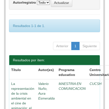
Autor/registro
Resultados 1-1 de 1.
Anterior
1
Siguiente
Resultados por ítem:
Título
Autor(es)
Programa
Centro
educativo
Universitar
La
Valerio
MAESTRIA EN
CUCSH
representación
Nuño,
COMUNICACION
de la crisis
Aura
ambiental en
Esmeralda
el cine de
animación: el