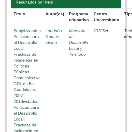
Resultados por ítem:
Título
Autor(es)
Programa
Centro
Tip
educativo
Universitario
Subjetividades
Londoño
Maestría
CUCSH
Tesi
Políticas para
Gómez,
en
Mae
el Desarrollo
Eliana
Desarrollo
Local:
Local y
Prácticas de
Territorio
Incidencia en
Políticas
Públicas.
Caso colectivo
GDL en Bici,
Guadalajara,
2007-
2018ividades
Políticas para
el Desarrollo
Local:
Prácticas de
Incidencia en