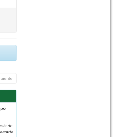
guiente
ipo
esis de
aestría