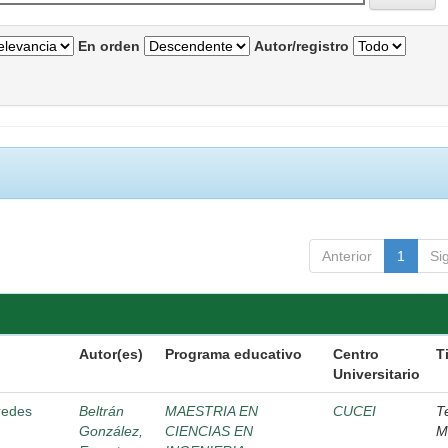
En orden
Autor/registro
Anterior
1
Si
Autor(es)
Programa educativo
Centro
T
Universitario
 redes
Beltrán
MAESTRIA EN
CUCEI
T
González,
CIENCIAS EN
M