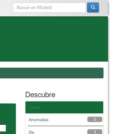
Descubre
Tema
Anomalias
1
De
1