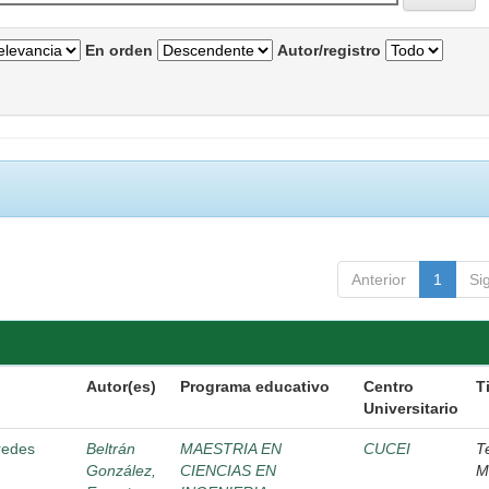
En orden
Autor/registro
Anterior
1
Si
Autor(es)
Programa educativo
Centro
T
Universitario
 redes
Beltrán
MAESTRIA EN
CUCEI
T
González,
CIENCIAS EN
M