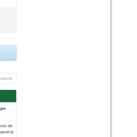
guiente
ipo
esis de
aestría