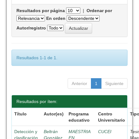
Resultados por página
|
Ordenar por
En orden
Autor/registro
Resultados 1-1 de 1.
Anterior
1
Siguiente
Resultados por ítem:
Título
Autor(es)
Programa
Centro
Tip
educativo
Universitario
Detección y
Beltrán
MAESTRIA
CUCEI
Tesi
clasificación
González,
EN
Maes