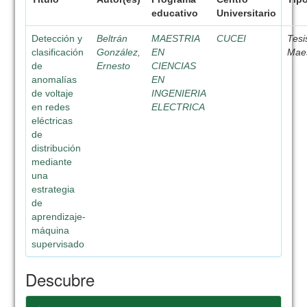
educativo
Universitario
Detección y
Beltrán
MAESTRIA
CUCEI
Tesi
clasificación
González,
EN
Maes
de
Ernesto
CIENCIAS
anomalías
EN
de voltaje
INGENIERIA
en redes
ELECTRICA
eléctricas
de
distribución
mediante
una
estrategia
de
aprendizaje-
máquina
supervisado
Descubre