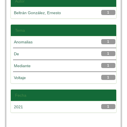
Autor
Beltrán González, Ernesto
1
Tema
Anomalias
1
De
1
Mediante
1
Voltaje
1
Fecha
2021
1