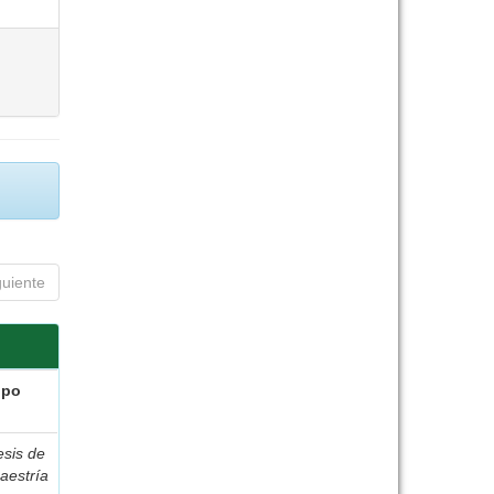
guiente
ipo
esis de
aestría