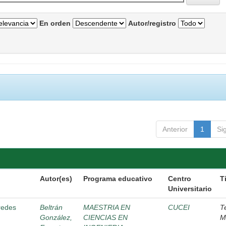
En orden
Autor/registro
Anterior
1
Si
Autor(es)
Programa educativo
Centro
T
Universitario
 redes
Beltrán
MAESTRIA EN
CUCEI
T
González,
CIENCIAS EN
M