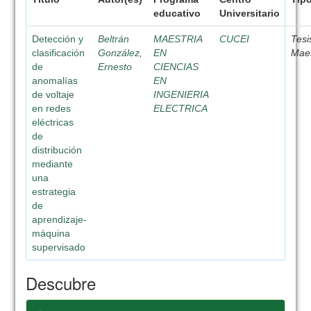
educativo
Universitario
Detección y
Beltrán
MAESTRIA
CUCEI
Tesi
clasificación
González,
EN
Maes
de
Ernesto
CIENCIAS
anomalías
EN
de voltaje
INGENIERIA
en redes
ELECTRICA
eléctricas
de
distribución
mediante
una
estrategia
de
aprendizaje-
máquina
supervisado
Descubre