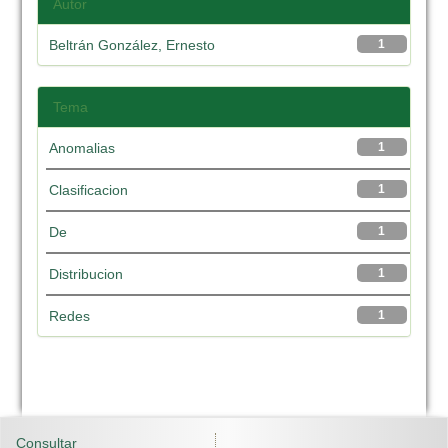
Autor
Beltrán González, Ernesto
1
Tema
Anomalias
1
Clasificacion
1
De
1
Distribucion
1
Redes
1
Consultar