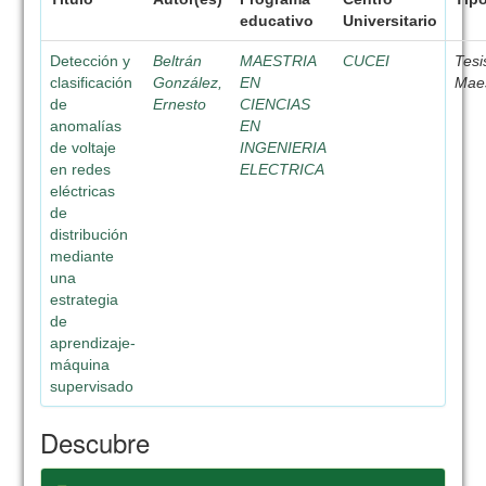
educativo
Universitario
Detección y
Beltrán
MAESTRIA
CUCEI
Tesi
clasificación
González,
EN
Maes
de
Ernesto
CIENCIAS
anomalías
EN
de voltaje
INGENIERIA
en redes
ELECTRICA
eléctricas
de
distribución
mediante
una
estrategia
de
aprendizaje-
máquina
supervisado
Descubre