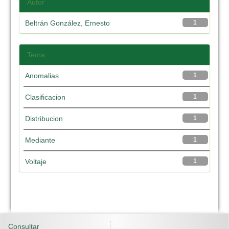
Autor
Beltrán González, Ernesto
1
Tema
Anomalias
1
Clasificacion
1
Distribucion
1
Mediante
1
Voltaje
1
Consultar