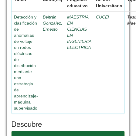
educativo
Universitario
Detección y
Beltrán
MAESTRIA
CUCEI
Tesi
clasificación
González,
EN
Maes
de
Ernesto
CIENCIAS
anomalías
EN
de voltaje
INGENIERIA
en redes
ELECTRICA
eléctricas
de
distribución
mediante
una
estrategia
de
aprendizaje-
máquina
supervisado
Descubre