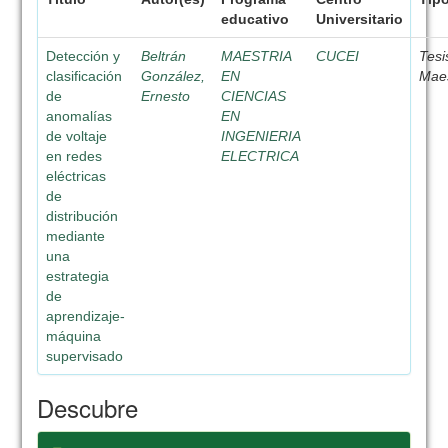
educativo
Universitario
Detección y
Beltrán
MAESTRIA
CUCEI
Tesi
clasificación
González,
EN
Maes
de
Ernesto
CIENCIAS
anomalías
EN
de voltaje
INGENIERIA
en redes
ELECTRICA
eléctricas
de
distribución
mediante
una
estrategia
de
aprendizaje-
máquina
supervisado
Descubre