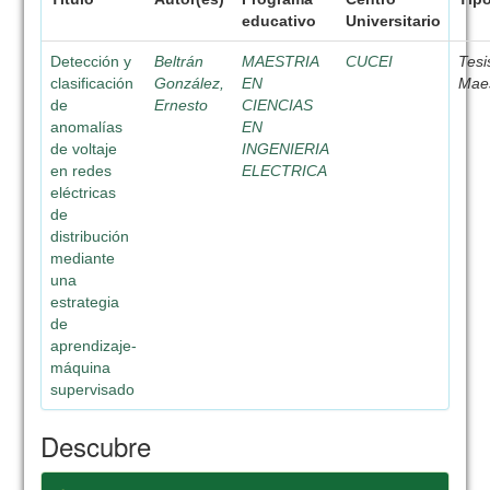
educativo
Universitario
Detección y
Beltrán
MAESTRIA
CUCEI
Tesi
clasificación
González,
EN
Maes
de
Ernesto
CIENCIAS
anomalías
EN
de voltaje
INGENIERIA
en redes
ELECTRICA
eléctricas
de
distribución
mediante
una
estrategia
de
aprendizaje-
máquina
supervisado
Descubre