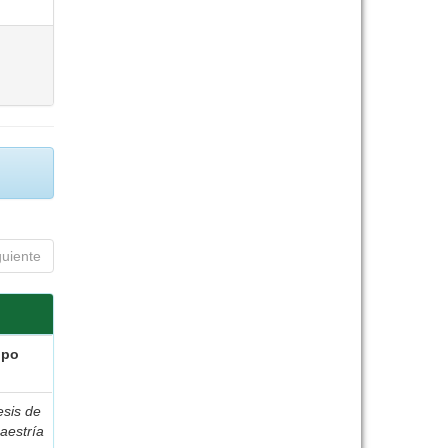
guiente
ipo
esis de
aestría