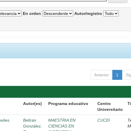
En orden
Autor/registro
Anterior
1
Si
Autor(es)
Programa educativo
Centro
T
Universitario
 redes
Beltrán
MAESTRIA EN
CUCEI
T
González,
CIENCIAS EN
M