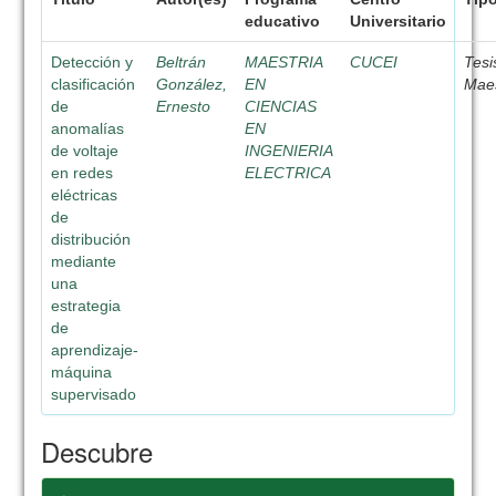
educativo
Universitario
Detección y
Beltrán
MAESTRIA
CUCEI
Tesi
clasificación
González,
EN
Maes
de
Ernesto
CIENCIAS
anomalías
EN
de voltaje
INGENIERIA
en redes
ELECTRICA
eléctricas
de
distribución
mediante
una
estrategia
de
aprendizaje-
máquina
supervisado
Descubre