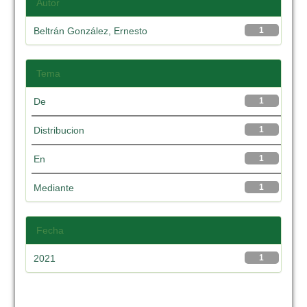
Autor
Beltrán González, Ernesto
1
Tema
De
1
Distribucion
1
En
1
Mediante
1
Fecha
2021
1