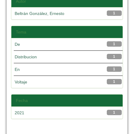
Autor
Beltrán González, Ernesto
1
Tema
De
1
Distribucion
1
En
1
Voltaje
1
Fecha
2021
1