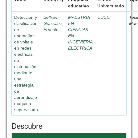
educativo
Universitario
Detección y
Beltrán
MAESTRIA
CUCEI
Tesi
clasificación
González,
EN
Maes
de
Ernesto
CIENCIAS
anomalías
EN
de voltaje
INGENIERIA
en redes
ELECTRICA
eléctricas
de
distribución
mediante
una
estrategia
de
aprendizaje-
máquina
supervisado
Descubre