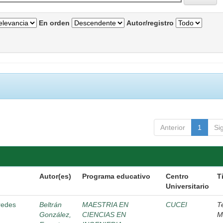
En orden
Autor/registro
Anterior
1
Si
Autor(es)
Programa educativo
Centro
T
Universitario
 redes
Beltrán
MAESTRIA EN
CUCEI
T
González,
CIENCIAS EN
M