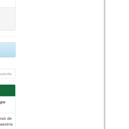
guiente
ipo
esis de
aestría