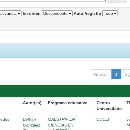
En orden
Autor/registro
Anterior
1
Si
Autor(es)
Programa educativo
Centro
T
Universitario
 redes
Beltrán
MAESTRIA EN
CUCEI
T
González,
CIENCIAS EN
M