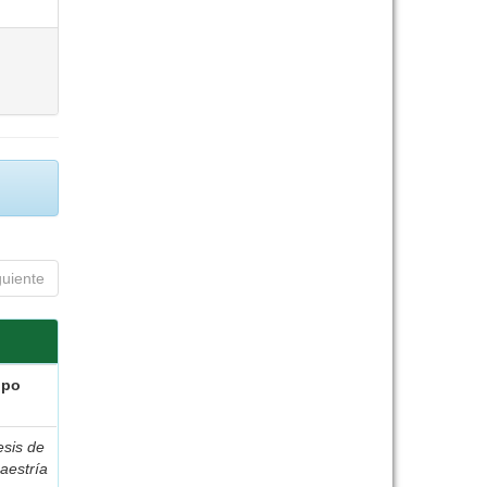
guiente
ipo
esis de
aestría