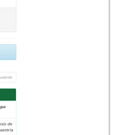
guiente
ipo
esis de
aestría