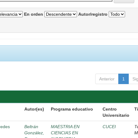
En orden
Autor/registro
Anterior
1
Si
Autor(es)
Programa educativo
Centro
T
Universitario
 redes
Beltrán
MAESTRIA EN
CUCEI
T
González,
CIENCIAS EN
M