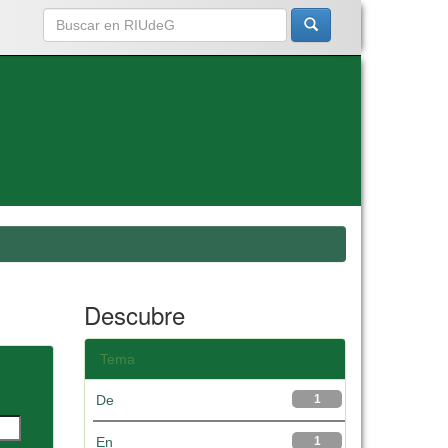
Descubre
Tema
De
1
En
1