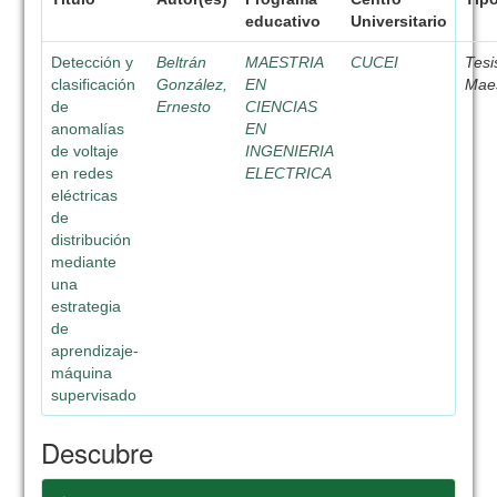
educativo
Universitario
Detección y
Beltrán
MAESTRIA
CUCEI
Tesi
clasificación
González,
EN
Maes
de
Ernesto
CIENCIAS
anomalías
EN
de voltaje
INGENIERIA
en redes
ELECTRICA
eléctricas
de
distribución
mediante
una
estrategia
de
aprendizaje-
máquina
supervisado
Descubre