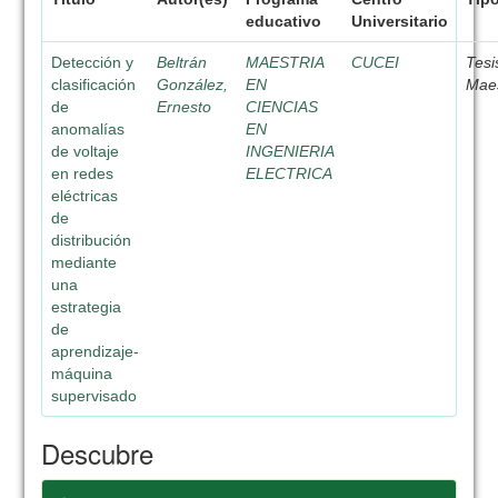
educativo
Universitario
Detección y
Beltrán
MAESTRIA
CUCEI
Tesi
clasificación
González,
EN
Maes
de
Ernesto
CIENCIAS
anomalías
EN
de voltaje
INGENIERIA
en redes
ELECTRICA
eléctricas
de
distribución
mediante
una
estrategia
de
aprendizaje-
máquina
supervisado
Descubre