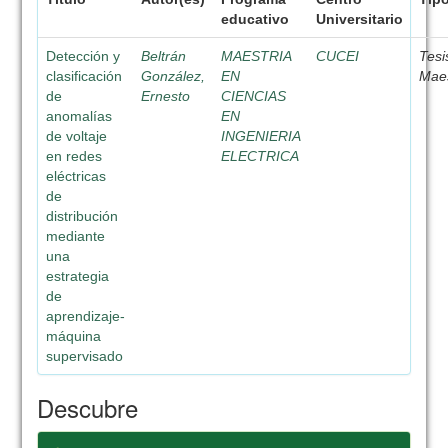
educativo
Universitario
Detección y
Beltrán
MAESTRIA
CUCEI
Tesi
clasificación
González,
EN
Maes
de
Ernesto
CIENCIAS
anomalías
EN
de voltaje
INGENIERIA
en redes
ELECTRICA
eléctricas
de
distribución
mediante
una
estrategia
de
aprendizaje-
máquina
supervisado
Descubre