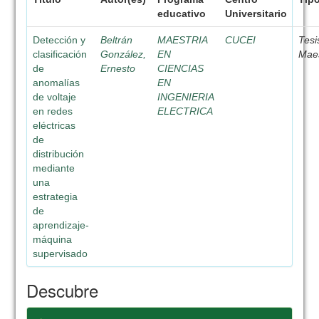
educativo
Universitario
Detección y
Beltrán
MAESTRIA
CUCEI
Tesi
clasificación
González,
EN
Maes
de
Ernesto
CIENCIAS
anomalías
EN
de voltaje
INGENIERIA
en redes
ELECTRICA
eléctricas
de
distribución
mediante
una
estrategia
de
aprendizaje-
máquina
supervisado
Descubre