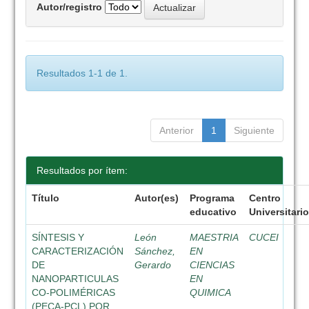
Autor/registro
Resultados 1-1 de 1.
Anterior
1
Siguiente
Resultados por ítem:
Título
Autor(es)
Programa
Centro
educativo
Universitari
SÍNTESIS Y
León
MAESTRIA
CUCEI
CARACTERIZACIÓN
Sánchez,
EN
DE
Gerardo
CIENCIAS
NANOPARTICULAS
EN
CO-POLIMÉRICAS
QUIMICA
(PECA-PCL) POR