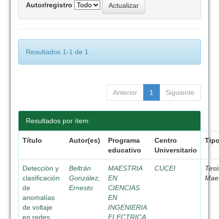
Autor/registro
Resultados 1-1 de 1.
Anterior
1
Siguiente
Resultados por ítem:
Título
Autor(es)
Programa
Centro
Tip
educativo
Universitario
Detección y
Beltrán
MAESTRIA
CUCEI
Tesi
clasificación
González,
EN
Maes
de
Ernesto
CIENCIAS
anomalías
EN
de voltaje
INGENIERIA
en redes
ELECTRICA