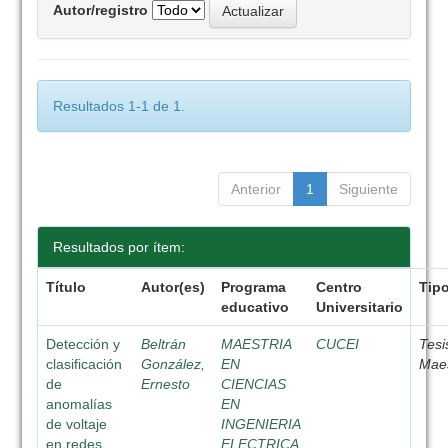
Autor/registro
Resultados 1-1 de 1.
Anterior
1
Siguiente
Resultados por ítem:
Título
Autor(es)
Programa
Centro
Tip
educativo
Universitario
Detección y
Beltrán
MAESTRIA
CUCEI
Tesi
clasificación
González,
EN
Maes
de
Ernesto
CIENCIAS
anomalías
EN
de voltaje
INGENIERIA
en redes
ELECTRICA