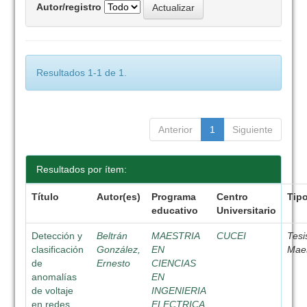
Autor/registro
Resultados 1-1 de 1.
Anterior
1
Siguiente
Resultados por ítem:
Título
Autor(es)
Programa
Centro
Tip
educativo
Universitario
Detección y
Beltrán
MAESTRIA
CUCEI
Tesi
clasificación
González,
EN
Maes
de
Ernesto
CIENCIAS
anomalías
EN
de voltaje
INGENIERIA
en redes
ELECTRICA