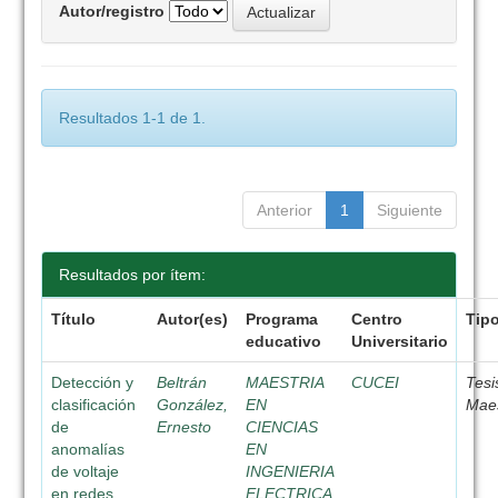
Autor/registro
Resultados 1-1 de 1.
Anterior
1
Siguiente
Resultados por ítem:
Título
Autor(es)
Programa
Centro
Tip
educativo
Universitario
Detección y
Beltrán
MAESTRIA
CUCEI
Tesi
clasificación
González,
EN
Maes
de
Ernesto
CIENCIAS
anomalías
EN
de voltaje
INGENIERIA
en redes
ELECTRICA