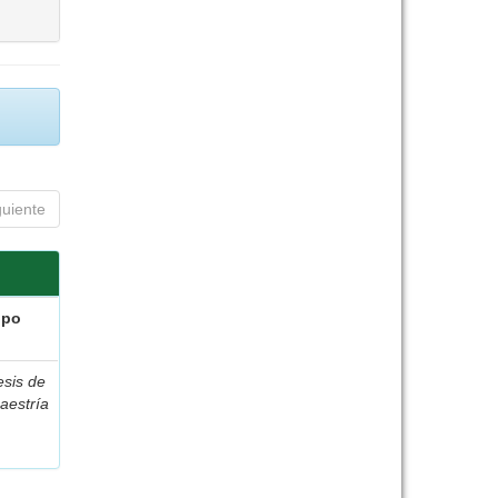
guiente
ipo
esis de
aestría