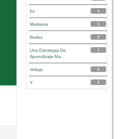
En
1
Mediante
1
Redes
1
Una Estrategia De
1
Aprendizaje-Ma...
Voltaje
1
Y
1