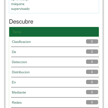
máquina
supervisado
Descubre
Tema
Clasificacion
1
De
1
Deteccion
1
Distribucion
1
En
1
Mediante
1
Redes
1