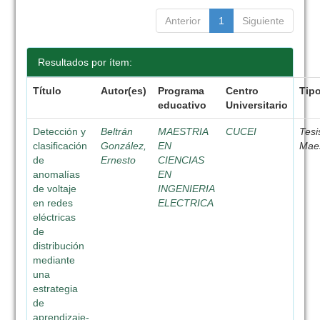
Anterior
1
Siguiente
Resultados por ítem:
Título
Autor(es)
Programa
Centro
Tip
educativo
Universitario
Detección y
Beltrán
MAESTRIA
CUCEI
Tesi
clasificación
González,
EN
Maes
de
Ernesto
CIENCIAS
anomalías
EN
de voltaje
INGENIERIA
en redes
ELECTRICA
eléctricas
de
distribución
mediante
una
estrategia
de
aprendizaje-