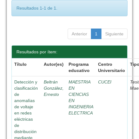
Resultados 1-1 de 1.
Anterior
1
Siguiente
Resultados por ítem:
Título
Autor(es)
Programa
Centro
Tip
educativo
Universitario
Detección y
Beltrán
MAESTRIA
CUCEI
Tesi
clasificación
González,
EN
Maes
de
Ernesto
CIENCIAS
anomalías
EN
de voltaje
INGENIERIA
en redes
ELECTRICA
eléctricas
de
distribución
mediante