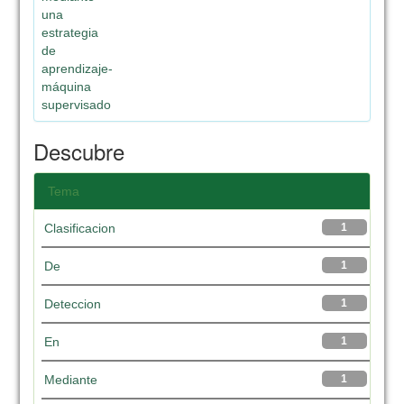
una
estrategia
de
aprendizaje-
máquina
supervisado
Descubre
Tema
Clasificacion
1
De
1
Deteccion
1
En
1
Mediante
1