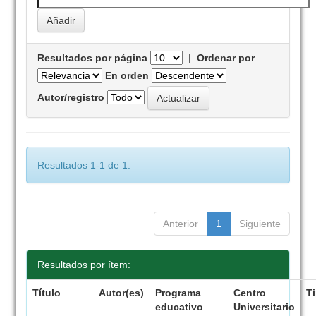
Resultados por página
|
Ordenar por
En orden
Autor/registro
Resultados 1-1 de 1.
Anterior
1
Siguiente
Resultados por ítem:
Título
Autor(es)
Programa
Centro
T
educativo
Universitario