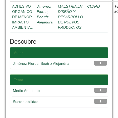
ADHESIVO
Jiménez
MAESTRIA EN
CUAAD
Te
ORGÁNICO
Flores,
DISEÑO Y
M
DE MENOR
Beatriz
DESARROLLO
IMPACTO
Alejandra
DE NUEVOS
AMBIENTAL
PRODUCTOS
Descubre
Autor
Jiménez Flores, Beatriz Alejandra
1
Tema
Medio Ambiente
1
Sustentabilidad
1