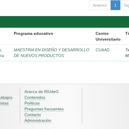
Anterior
1
Si
Programa educativo
Centro
T
Universitario
s,
MAESTRIA EN DISEÑO Y DESARROLLO
CUAAD
T
dra
DE NUEVOS PRODUCTOS
M
Acerca de RIUdeG
rabajos
Contenidos
istas
Políticas
Preguntas frecuentes
Contacto
Administración