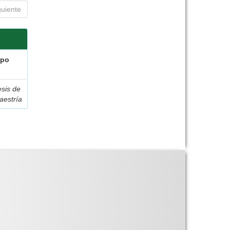
guiente
ipo
esis de
aestría