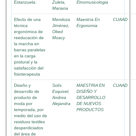
Estanzuela:
Zuleta,
Etnomusicologia
Mariana
Efecto de una
Mendoza
Maestría En
CUAAD
técnica
Jiménez,
Ergonomia
ergonómica de
Obed
reeducación de
Moacy
la marcha en
barras paralelas
en la carga
postural y la
satisfacción del
fisioterapeuta
Diseño y
Solís
MAESTRIA EN
CUAAD
desarrollo de
Esquivel,
DISEÑO Y
producto de
Andrea
DESARROLLO
moda por
Alejandra
DE NUEVOS
temporada, por
PRODUCTOS
medio del uso de
residuos textiles
desperdiciados
del área de