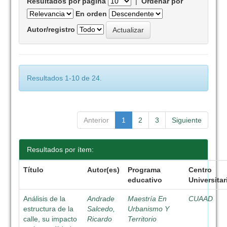
Resultados por página
|
Ordenar por
En orden
Autor/registro
Resultados 1-10 de 24.
Anterior
1
2
3
Siguiente
Resultados por ítem:
Título
Autor(es)
Programa
Centro
educativo
Universitar
Análisis de la
Andrade
Maestría En
CUAAD
estructura de la
Salcedo,
Urbanismo Y
calle, su impacto
Ricardo
Territorio