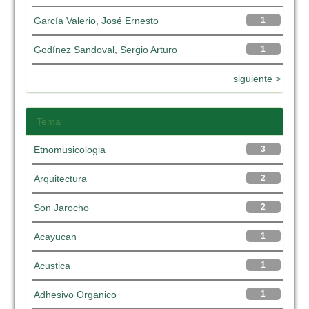
García Valerio, José Ernesto
1
Godínez Sandoval, Sergio Arturo
1
siguiente >
Tema
Etnomusicologia
3
Arquitectura
2
Son Jarocho
2
Acayucan
1
Acustica
1
Adhesivo Organico
1