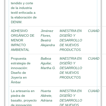
tendido y corte
de la industria
textil enfocada a
la elaboración de
DENIM.
ADHESIVO
Jiménez
MAESTRIA EN
CUAAD
ORGÁNICO DE
Flores,
DISEÑO Y
MENOR
Beatriz
DESARROLLO
IMPACTO
Alejandra
DE NUEVOS
AMBIENTAL
PRODUCTOS
Propuesta
Balboa
MAESTRIA EN
CUAAD
estrategia de
Aguilar,
DISEÑO Y
innovación:
Martha G.
DESARROLLO
Diseño de
DE NUEVOS
Joyería en
PRODUCTOS
Ámbar
La artesanía en
Huerta
MAESTRIA EN
CUAAD
piedra de
Aldrete,
DISEÑO Y
basalto, proyecto
Adriana
DESARROLLO
de innovación
DE NUEVOS