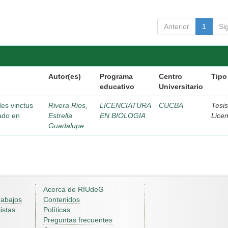
Anterior
1
Si
Autor(es)
Programa
Centro
Tipo
educativo
Universitario
des vinctus
Rivera Rios,
LICENCIATURA
CUCBA
Tesi
rado en
Estrella
EN BIOLOGIA
Licen
Guadalupe
Acerca de RIUdeG
rabajos
Contenidos
istas
Políticas
Preguntas frecuentes