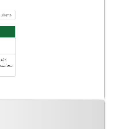
guiente
s de
ciatura