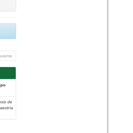
guiente
ipo
esis de
aestría