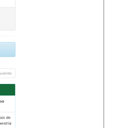
guiente
po
sis de
estría