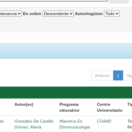
En orden
Autor/registro
Anterior
1
Si
Autor(es)
Programa
Centro
Ti
educativo
Universitario
 de
González De Castilla
Maestría En
CUAAD
Te
Gómez, María
Etnomusicologia
Ma