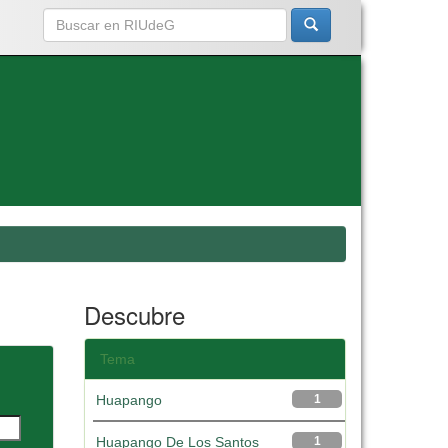
Descubre
Tema
Huapango
1
Huapango De Los Santos
1