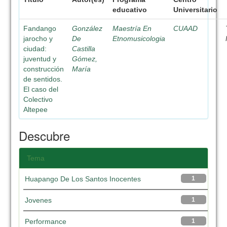
educativo
Universitario
Fandango
González
Maestría En
CUAAD
jarocho y
De
Etnomusicologia
ciudad:
Castilla
juventud y
Gómez,
construcción
María
de sentidos.
El caso del
Colectivo
Altepee
Descubre
Tema
Huapango De Los Santos Inocentes
1
Jovenes
1
Performance
1