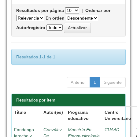
Resultados por página
|
Ordenar por
En orden
Autor/registro
Resultados 1-1 de 1.
Anterior
1
Siguiente
Resultados por ítem:
Título
Autor(es)
Programa
Centro
educativo
Universitario
Fandango
González
Maestría En
CUAAD
jarocho y
De
Etnomusicologia