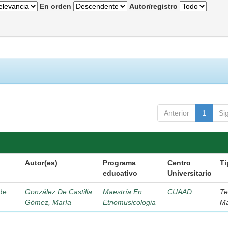
En orden
Autor/registro
Anterior
1
Si
Autor(es)
Programa
Centro
Ti
educativo
Universitario
 de
González De Castilla
Maestría En
CUAAD
Te
Gómez, María
Etnomusicologia
Ma