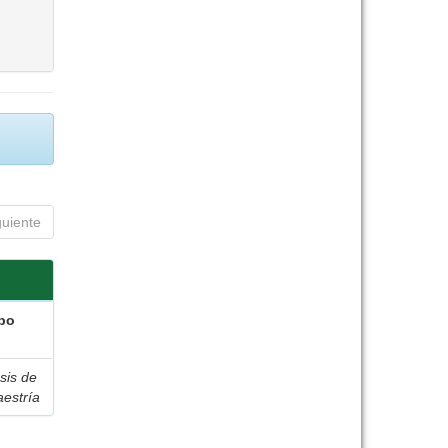
guiente
po
sis de
estría