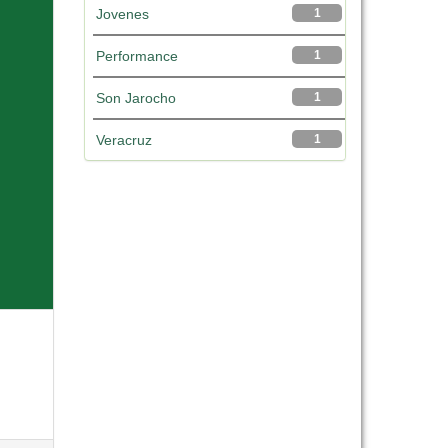
Jovenes
1
Performance
1
Son Jarocho
1
Veracruz
1