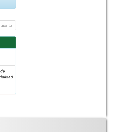
guiente
 de
ialidad