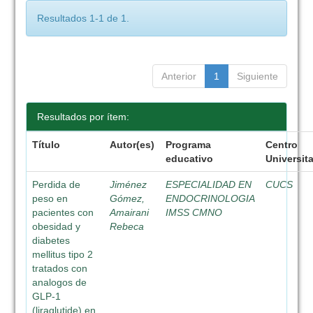
Resultados 1-1 de 1.
Anterior
1
Siguiente
Resultados por ítem:
Título
Autor(es)
Programa
Centro
educativo
Universita
Perdida de
Jiménez
ESPECIALIDAD EN
CUCS
peso en
Gómez,
ENDOCRINOLOGIA
pacientes con
Amairani
IMSS CMNO
obesidad y
Rebeca
diabetes
mellitus tipo 2
tratados con
analogos de
GLP-1
(liraglutide) en