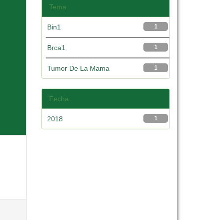
Tema
Bin1
1
Brca1
1
Tumor De La Mama
1
Fecha
2018
1