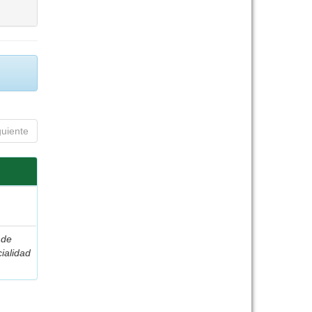
guiente
 de
ialidad